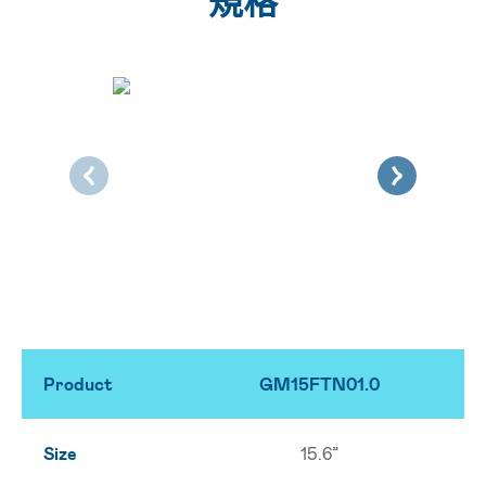
規格
Product
GM15FTN01.0
Size
15.6”