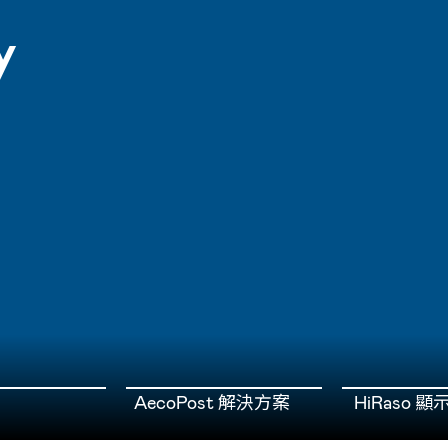
y
AecoPost 解決方案
HiRaso 顯