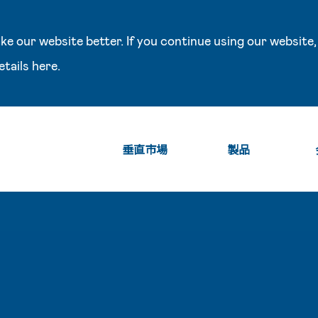
e our website better. If you continue using our website,
etails
here
.
垂直市場
製品