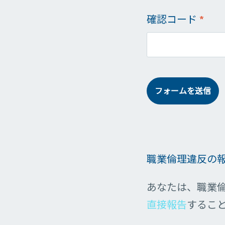
確認コード
*
フォームを送信
職業倫理違反の
あなたは、職業
直接報告
するこ